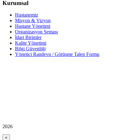
Kurumsal
Hastanemiz
Misyon & Vizyon
Hastane Yönetimi
Organizasyon Şeması
İdari Birimler
Kalite Yönetimi
Bilgi Güvenliği
Yönetici Randevu / Görüşme Talep Formu
2026
×