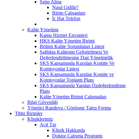
Satın Alma
Nasıl Gidilir?
Birim Çalışanları
İç Hat Telefon
Kalite Yönetimi
Kamu Hizmet Envanteri
HKS Kalite Yönetim Birimi
Bölüm Kalite Sorumluları Listesi
Sağlıkta Kalitenin Geliştirilmesi Ve
Değerlendirilmesine Dair Yönetmelik
SKS Kapsamında Kurulan Komite Ve
Komisyonlar Listesi
SKS Kapsamında Kurulan Komite ve
Komisyonlar Toplantı Planı
SKS Kapsamında Yapılan Özdeğerlendirme
Planı
Kalite Yönetim Birimi Çalışmaları
Bilgi Güvenliği
Yönetici Randevu / Görüşme Talep Formu
Tibbi Birimler
Kliniklerimiz
Acil Tıp
Klinik Hakkında
Doktor Çalışma Programı