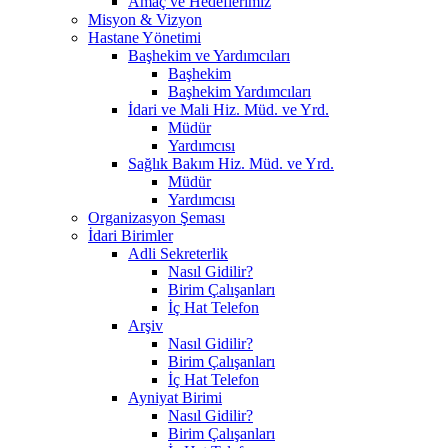
Amaç ve Hedeflerimiz
Misyon & Vizyon
Hastane Yönetimi
Başhekim ve Yardımcıları
Başhekim
Başhekim Yardımcıları
İdari ve Mali Hiz. Müd. ve Yrd.
Müdür
Yardımcısı
Sağlık Bakım Hiz. Müd. ve Yrd.
Müdür
Yardımcısı
Organizasyon Şeması
İdari Birimler
Adli Sekreterlik
Nasıl Gidilir?
Birim Çalışanları
İç Hat Telefon
Arşiv
Nasıl Gidilir?
Birim Çalışanları
İç Hat Telefon
Ayniyat Birimi
Nasıl Gidilir?
Birim Çalışanları