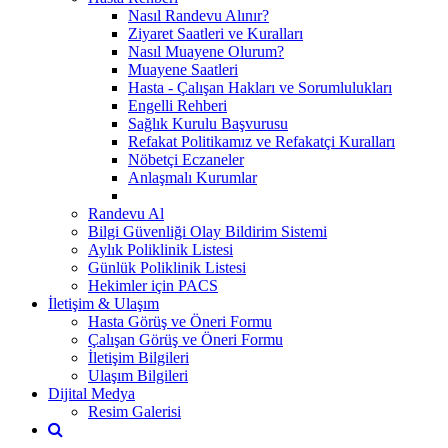
Nasıl Randevu Alınır?
Ziyaret Saatleri ve Kuralları
Nasıl Muayene Olurum?
Muayene Saatleri
Hasta - Çalışan Hakları ve Sorumlulukları
Engelli Rehberi
Sağlık Kurulu Başvurusu
Refakat Politikamız ve Refakatçi Kuralları
Nöbetçi Eczaneler
Anlaşmalı Kurumlar
Randevu Al
Bilgi Güvenliği Olay Bildirim Sistemi
Aylık Poliklinik Listesi
Günlük Poliklinik Listesi
Hekimler için PACS
İletişim & Ulaşım
Hasta Görüş ve Öneri Formu
Çalışan Görüş ve Öneri Formu
İletişim Bilgileri
Ulaşım Bilgileri
Dijital Medya
Resim Galerisi