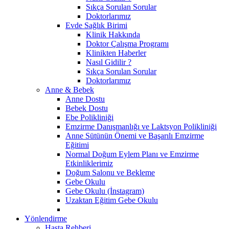
Sıkça Sorulan Sorular
Doktorlarımız
Evde Sağlık Birimi
Klinik Hakkında
Doktor Çalışma Programı
Klinikten Haberler
Nasıl Gidilir ?
Sıkça Sorulan Sorular
Doktorlarımız
Anne & Bebek
Anne Dostu
Bebek Dostu
Ebe Polikliniği
Emzirme Danışmanlığı ve Laktsyon Polikliniği
Anne Sütünün Önemi ve Başarılı Emzirme
Eğitimi
Normal Doğum Eylem Planı ve Emzirme
Etkinliklerimiz
Doğum Salonu ve Bekleme
Gebe Okulu
Gebe Okulu (İnstagram)
Uzaktan Eğitim Gebe Okulu
Yönlendirme
Hasta Rehberi