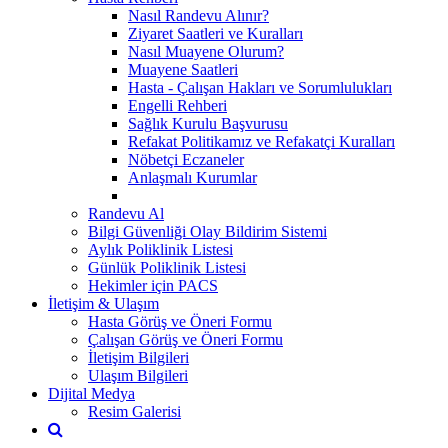
Nasıl Randevu Alınır?
Ziyaret Saatleri ve Kuralları
Nasıl Muayene Olurum?
Muayene Saatleri
Hasta - Çalışan Hakları ve Sorumlulukları
Engelli Rehberi
Sağlık Kurulu Başvurusu
Refakat Politikamız ve Refakatçi Kuralları
Nöbetçi Eczaneler
Anlaşmalı Kurumlar
Randevu Al
Bilgi Güvenliği Olay Bildirim Sistemi
Aylık Poliklinik Listesi
Günlük Poliklinik Listesi
Hekimler için PACS
İletişim & Ulaşım
Hasta Görüş ve Öneri Formu
Çalışan Görüş ve Öneri Formu
İletişim Bilgileri
Ulaşım Bilgileri
Dijital Medya
Resim Galerisi