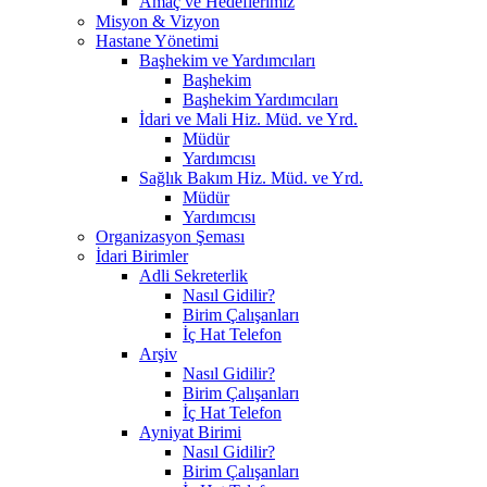
Amaç ve Hedeflerimiz
Misyon & Vizyon
Hastane Yönetimi
Başhekim ve Yardımcıları
Başhekim
Başhekim Yardımcıları
İdari ve Mali Hiz. Müd. ve Yrd.
Müdür
Yardımcısı
Sağlık Bakım Hiz. Müd. ve Yrd.
Müdür
Yardımcısı
Organizasyon Şeması
İdari Birimler
Adli Sekreterlik
Nasıl Gidilir?
Birim Çalışanları
İç Hat Telefon
Arşiv
Nasıl Gidilir?
Birim Çalışanları
İç Hat Telefon
Ayniyat Birimi
Nasıl Gidilir?
Birim Çalışanları