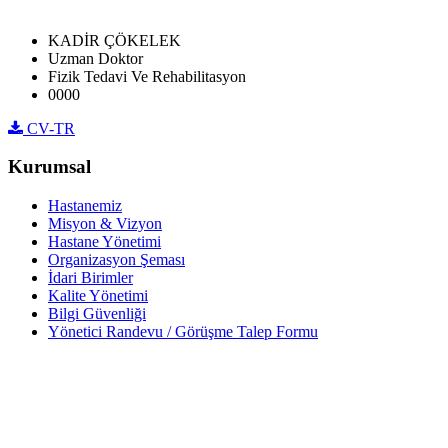
KADİR ÇÖKELEK
Uzman Doktor
Fizik Tedavi Ve Rehabilitasyon
0000
CV-TR
Kurumsal
Hastanemiz
Misyon & Vizyon
Hastane Yönetimi
Organizasyon Şeması
İdari Birimler
Kalite Yönetimi
Bilgi Güvenliği
Yönetici Randevu / Görüşme Talep Formu