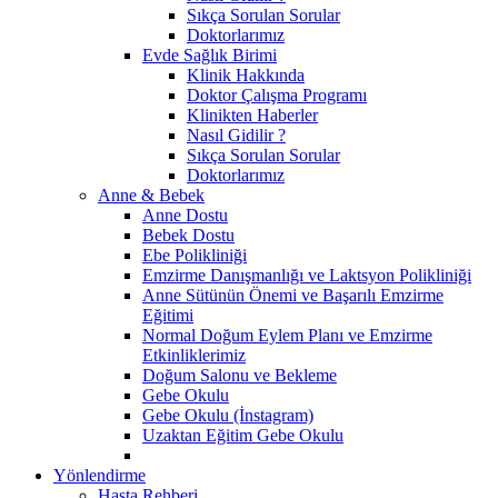
Sıkça Sorulan Sorular
Doktorlarımız
Evde Sağlık Birimi
Klinik Hakkında
Doktor Çalışma Programı
Klinikten Haberler
Nasıl Gidilir ?
Sıkça Sorulan Sorular
Doktorlarımız
Anne & Bebek
Anne Dostu
Bebek Dostu
Ebe Polikliniği
Emzirme Danışmanlığı ve Laktsyon Polikliniği
Anne Sütünün Önemi ve Başarılı Emzirme
Eğitimi
Normal Doğum Eylem Planı ve Emzirme
Etkinliklerimiz
Doğum Salonu ve Bekleme
Gebe Okulu
Gebe Okulu (İnstagram)
Uzaktan Eğitim Gebe Okulu
Yönlendirme
Hasta Rehberi