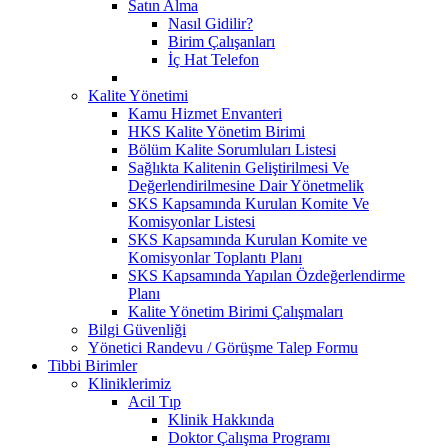
Satın Alma
Nasıl Gidilir?
Birim Çalışanları
İç Hat Telefon
Kalite Yönetimi
Kamu Hizmet Envanteri
HKS Kalite Yönetim Birimi
Bölüm Kalite Sorumluları Listesi
Sağlıkta Kalitenin Geliştirilmesi Ve
Değerlendirilmesine Dair Yönetmelik
SKS Kapsamında Kurulan Komite Ve
Komisyonlar Listesi
SKS Kapsamında Kurulan Komite ve
Komisyonlar Toplantı Planı
SKS Kapsamında Yapılan Özdeğerlendirme
Planı
Kalite Yönetim Birimi Çalışmaları
Bilgi Güvenliği
Yönetici Randevu / Görüşme Talep Formu
Tibbi Birimler
Kliniklerimiz
Acil Tıp
Klinik Hakkında
Doktor Çalışma Programı