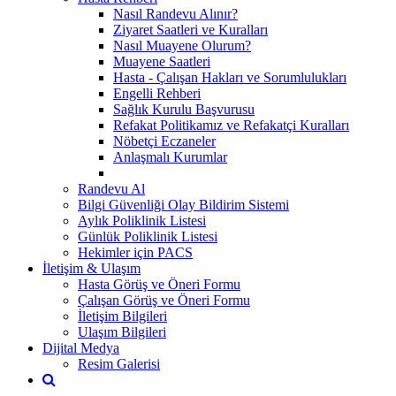
Nasıl Randevu Alınır?
Ziyaret Saatleri ve Kuralları
Nasıl Muayene Olurum?
Muayene Saatleri
Hasta - Çalışan Hakları ve Sorumlulukları
Engelli Rehberi
Sağlık Kurulu Başvurusu
Refakat Politikamız ve Refakatçi Kuralları
Nöbetçi Eczaneler
Anlaşmalı Kurumlar
Randevu Al
Bilgi Güvenliği Olay Bildirim Sistemi
Aylık Poliklinik Listesi
Günlük Poliklinik Listesi
Hekimler için PACS
İletişim & Ulaşım
Hasta Görüş ve Öneri Formu
Çalışan Görüş ve Öneri Formu
İletişim Bilgileri
Ulaşım Bilgileri
Dijital Medya
Resim Galerisi