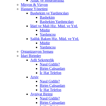
Amaç ve Hedeflerimiz
Misyon & Vizyon
Hastane Yönetimi
Başhekim ve Yardımcıları
Başhekim
Başhekim Yardımcıları
İdari ve Mali Hiz. Müd. ve Yrd.
Müdür
Yardımcısı
Sağlık Bakım Hiz. Müd. ve Yrd.
Müdür
Yardımcısı
Organizasyon Şeması
İdari Birimler
Adli Sekreterlik
Nasıl Gidilir?
Birim Çalışanları
İç Hat Telefon
Arşiv
Nasıl Gidilir?
Birim Çalışanları
İç Hat Telefon
Ayniyat Birimi
Nasıl Gidilir?
Birim Çalışanları