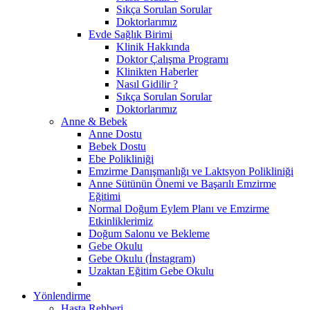
Sıkça Sorulan Sorular
Doktorlarımız
Evde Sağlık Birimi
Klinik Hakkında
Doktor Çalışma Programı
Klinikten Haberler
Nasıl Gidilir ?
Sıkça Sorulan Sorular
Doktorlarımız
Anne & Bebek
Anne Dostu
Bebek Dostu
Ebe Polikliniği
Emzirme Danışmanlığı ve Laktsyon Polikliniği
Anne Sütünün Önemi ve Başarılı Emzirme
Eğitimi
Normal Doğum Eylem Planı ve Emzirme
Etkinliklerimiz
Doğum Salonu ve Bekleme
Gebe Okulu
Gebe Okulu (İnstagram)
Uzaktan Eğitim Gebe Okulu
Yönlendirme
Hasta Rehberi