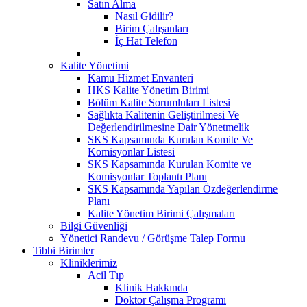
Satın Alma
Nasıl Gidilir?
Birim Çalışanları
İç Hat Telefon
Kalite Yönetimi
Kamu Hizmet Envanteri
HKS Kalite Yönetim Birimi
Bölüm Kalite Sorumluları Listesi
Sağlıkta Kalitenin Geliştirilmesi Ve
Değerlendirilmesine Dair Yönetmelik
SKS Kapsamında Kurulan Komite Ve
Komisyonlar Listesi
SKS Kapsamında Kurulan Komite ve
Komisyonlar Toplantı Planı
SKS Kapsamında Yapılan Özdeğerlendirme
Planı
Kalite Yönetim Birimi Çalışmaları
Bilgi Güvenliği
Yönetici Randevu / Görüşme Talep Formu
Tibbi Birimler
Kliniklerimiz
Acil Tıp
Klinik Hakkında
Doktor Çalışma Programı