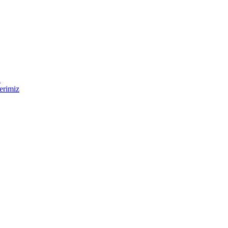
i
erimiz