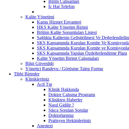
Birim Çalışanları
İç Hat Telefon
Kalite Yönetimi
Kamu Hizmet Envanteri
HKS Kalite Yönetim Birimi
Bölüm Kalite Sorumluları Listesi
Sağlıkta Kalitenin Geliştirilmesi Ve Değerlendiri
SKS Kapsamında Kurulan Komite Ve Komisyonlar
SKS Kapsamında Kurulan Komite ve Komisyonlar 
SKS Kapsamında Yapılan Özdeğerlendirme Planı
Kalite Yönetim Birimi Çalışmaları
Bilgi Güvenliği
Yönetici Randevu / Görüşme Talep Formu
Tibbi Birimler
Kliniklerimiz
Acil Tıp
Klinik Hakkında
Doktor Çalışma Programı
Klinikten Haberler
Nasıl Gidilir ?
Sıkça Sorulan Sorular
Doktorlarımız
Pratisyen Hekimlerimiz
Anestezi