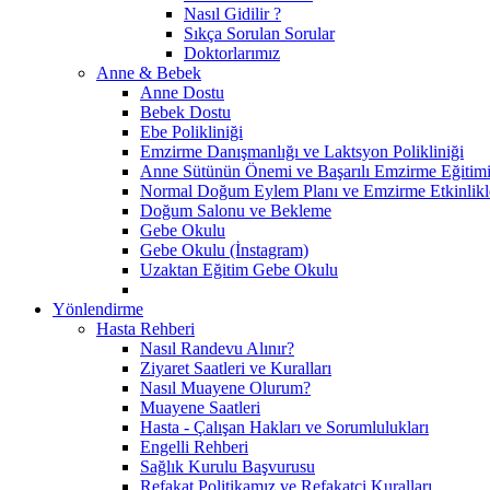
Nasıl Gidilir ?
Sıkça Sorulan Sorular
Doktorlarımız
Anne & Bebek
Anne Dostu
Bebek Dostu
Ebe Polikliniği
Emzirme Danışmanlığı ve Laktsyon Polikliniği
Anne Sütünün Önemi ve Başarılı Emzirme Eğitim
Normal Doğum Eylem Planı ve Emzirme Etkinlikl
Doğum Salonu ve Bekleme
Gebe Okulu
Gebe Okulu (İnstagram)
Uzaktan Eğitim Gebe Okulu
Yönlendirme
Hasta Rehberi
Nasıl Randevu Alınır?
Ziyaret Saatleri ve Kuralları
Nasıl Muayene Olurum?
Muayene Saatleri
Hasta - Çalışan Hakları ve Sorumlulukları
Engelli Rehberi
Sağlık Kurulu Başvurusu
Refakat Politikamız ve Refakatçi Kuralları