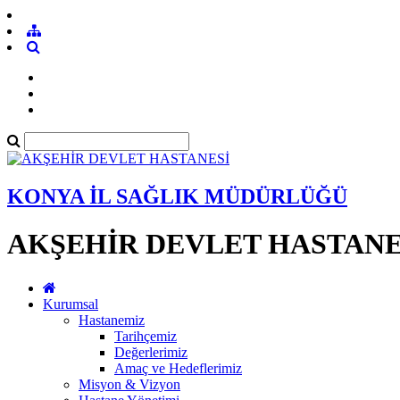
KONYA İL SAĞLIK MÜDÜRLÜĞÜ
AKŞEHİR DEVLET HASTANE
Kurumsal
Hastanemiz
Tarihçemiz
Değerlerimiz
Amaç ve Hedeflerimiz
Misyon & Vizyon