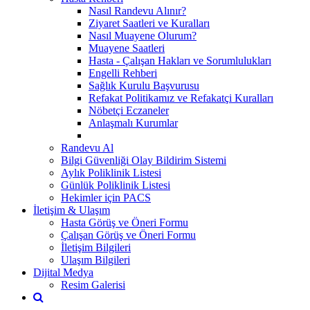
Nasıl Randevu Alınır?
Ziyaret Saatleri ve Kuralları
Nasıl Muayene Olurum?
Muayene Saatleri
Hasta - Çalışan Hakları ve Sorumlulukları
Engelli Rehberi
Sağlık Kurulu Başvurusu
Refakat Politikamız ve Refakatçi Kuralları
Nöbetçi Eczaneler
Anlaşmalı Kurumlar
Randevu Al
Bilgi Güvenliği Olay Bildirim Sistemi
Aylık Poliklinik Listesi
Günlük Poliklinik Listesi
Hekimler için PACS
İletişim & Ulaşım
Hasta Görüş ve Öneri Formu
Çalışan Görüş ve Öneri Formu
İletişim Bilgileri
Ulaşım Bilgileri
Dijital Medya
Resim Galerisi