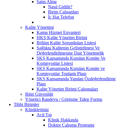
Satın Alma
Nasıl Gidilir?
Birim Çalışanları
İç Hat Telefon
Kalite Yönetimi
Kamu Hizmet Envanteri
HKS Kalite Yönetim Birimi
Bölüm Kalite Sorumluları Listesi
Sağlıkta Kalitenin Geliştirilmesi Ve
Değerlendirilmesine Dair Yönetmelik
SKS Kapsamında Kurulan Komite Ve
Komisyonlar Listesi
SKS Kapsamında Kurulan Komite ve
Komisyonlar Toplantı Planı
SKS Kapsamında Yapılan Özdeğerlendirme
Planı
Kalite Yönetim Birimi Çalışmaları
Bilgi Güvenliği
Yönetici Randevu / Görüşme Talep Formu
Tibbi Birimler
Kliniklerimiz
Acil Tıp
Klinik Hakkında
Doktor Çalışma Programı