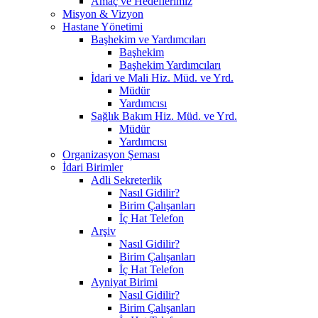
Amaç ve Hedeflerimiz
Misyon & Vizyon
Hastane Yönetimi
Başhekim ve Yardımcıları
Başhekim
Başhekim Yardımcıları
İdari ve Mali Hiz. Müd. ve Yrd.
Müdür
Yardımcısı
Sağlık Bakım Hiz. Müd. ve Yrd.
Müdür
Yardımcısı
Organizasyon Şeması
İdari Birimler
Adli Sekreterlik
Nasıl Gidilir?
Birim Çalışanları
İç Hat Telefon
Arşiv
Nasıl Gidilir?
Birim Çalışanları
İç Hat Telefon
Ayniyat Birimi
Nasıl Gidilir?
Birim Çalışanları