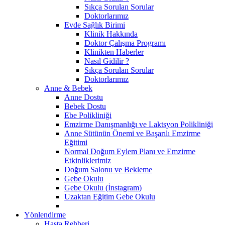
Sıkça Sorulan Sorular
Doktorlarımız
Evde Sağlık Birimi
Klinik Hakkında
Doktor Çalışma Programı
Klinikten Haberler
Nasıl Gidilir ?
Sıkça Sorulan Sorular
Doktorlarımız
Anne & Bebek
Anne Dostu
Bebek Dostu
Ebe Polikliniği
Emzirme Danışmanlığı ve Laktsyon Polikliniği
Anne Sütünün Önemi ve Başarılı Emzirme
Eğitimi
Normal Doğum Eylem Planı ve Emzirme
Etkinliklerimiz
Doğum Salonu ve Bekleme
Gebe Okulu
Gebe Okulu (İnstagram)
Uzaktan Eğitim Gebe Okulu
Yönlendirme
Hasta Rehberi