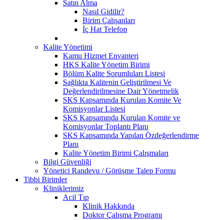
Satın Alma
Nasıl Gidilir?
Birim Çalışanları
İç Hat Telefon
Kalite Yönetimi
Kamu Hizmet Envanteri
HKS Kalite Yönetim Birimi
Bölüm Kalite Sorumluları Listesi
Sağlıkta Kalitenin Geliştirilmesi Ve
Değerlendirilmesine Dair Yönetmelik
SKS Kapsamında Kurulan Komite Ve
Komisyonlar Listesi
SKS Kapsamında Kurulan Komite ve
Komisyonlar Toplantı Planı
SKS Kapsamında Yapılan Özdeğerlendirme
Planı
Kalite Yönetim Birimi Çalışmaları
Bilgi Güvenliği
Yönetici Randevu / Görüşme Talep Formu
Tibbi Birimler
Kliniklerimiz
Acil Tıp
Klinik Hakkında
Doktor Çalışma Programı