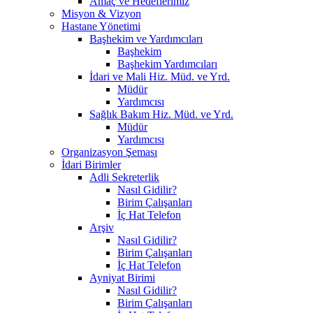
Amaç ve Hedeflerimiz
Misyon & Vizyon
Hastane Yönetimi
Başhekim ve Yardımcıları
Başhekim
Başhekim Yardımcıları
İdari ve Mali Hiz. Müd. ve Yrd.
Müdür
Yardımcısı
Sağlık Bakım Hiz. Müd. ve Yrd.
Müdür
Yardımcısı
Organizasyon Şeması
İdari Birimler
Adli Sekreterlik
Nasıl Gidilir?
Birim Çalışanları
İç Hat Telefon
Arşiv
Nasıl Gidilir?
Birim Çalışanları
İç Hat Telefon
Ayniyat Birimi
Nasıl Gidilir?
Birim Çalışanları