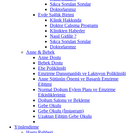
Sıkça Sorulan Sorular
Doktorlarımız
Evde Sağlık Birimi
Klinik Hakkında
Doktor Çalışma Programı
Klinikten Haberler
Nasıl Gidilir ?
Sıkça Sorulan Sorular
Doktorlarımız
Anne & Bebek
Anne Dostu
Bebek Dostu
Ebe Polikliniği
Emzirme Danışmanlığı ve Laktsyon Polikliniği
Anne Sütünün Önemi ve Başarılı Emzirme
Eğitimi
Normal Doğum Eylem Planı ve Emzirme
Etkinliklerimiz
Doğum Salonu ve Bekleme
Gebe Okulu
Gebe Okulu (İnstagram)
Uzaktan Eğitim Gebe Okulu
Yönlendirme
Hasta Rehberi