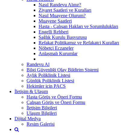
Nasıl Randevu Alınır?
Ziyaret Saatleri ve Kuralları
Nasıl Muayene Olurum?
Muayene Saatleri
Hasta - Çalışan Hakları ve Sorumlulukları
Engelli Rehberi
Sağlık Kurulu Başvurusu
Refakat Politikamız ve Refakatçi Kuralları
Nöbetçi Eczaneler
Anlaşmalı Kurumlar
Randevu Al
Bilgi Güvenliği Olay Bildirim Sistemi
Aylık Poliklinik Listesi
Günlük Poliklinik Listesi
Hekimler için PACS
İletişim & Ulaşım
Hasta Görüş ve Öneri Formu
Çalışan Görüş ve Öneri Formu
İletişim Bilgileri
Ulaşım Bilgileri
Dijital Medya
Resim Galerisi