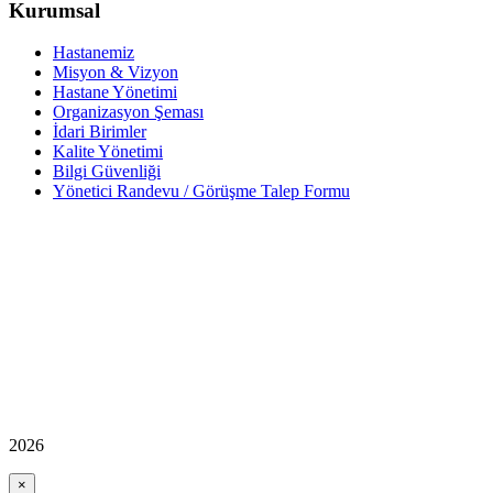
Kurumsal
Hastanemiz
Misyon & Vizyon
Hastane Yönetimi
Organizasyon Şeması
İdari Birimler
Kalite Yönetimi
Bilgi Güvenliği
Yönetici Randevu / Görüşme Talep Formu
2026
×