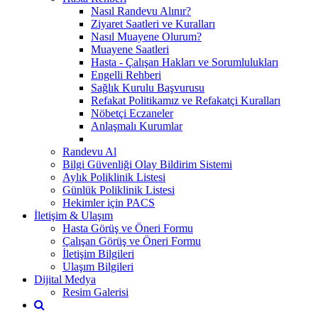
Nasıl Randevu Alınır?
Ziyaret Saatleri ve Kuralları
Nasıl Muayene Olurum?
Muayene Saatleri
Hasta - Çalışan Hakları ve Sorumlulukları
Engelli Rehberi
Sağlık Kurulu Başvurusu
Refakat Politikamız ve Refakatçi Kuralları
Nöbetçi Eczaneler
Anlaşmalı Kurumlar
Randevu Al
Bilgi Güvenliği Olay Bildirim Sistemi
Aylık Poliklinik Listesi
Günlük Poliklinik Listesi
Hekimler için PACS
İletişim & Ulaşım
Hasta Görüş ve Öneri Formu
Çalışan Görüş ve Öneri Formu
İletişim Bilgileri
Ulaşım Bilgileri
Dijital Medya
Resim Galerisi