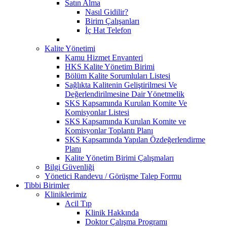
Satın Alma
Nasıl Gidilir?
Birim Çalışanları
İç Hat Telefon
Kalite Yönetimi
Kamu Hizmet Envanteri
HKS Kalite Yönetim Birimi
Bölüm Kalite Sorumluları Listesi
Sağlıkta Kalitenin Geliştirilmesi Ve
Değerlendirilmesine Dair Yönetmelik
SKS Kapsamında Kurulan Komite Ve
Komisyonlar Listesi
SKS Kapsamında Kurulan Komite ve
Komisyonlar Toplantı Planı
SKS Kapsamında Yapılan Özdeğerlendirme
Planı
Kalite Yönetim Birimi Çalışmaları
Bilgi Güvenliği
Yönetici Randevu / Görüşme Talep Formu
Tibbi Birimler
Kliniklerimiz
Acil Tıp
Klinik Hakkında
Doktor Çalışma Programı