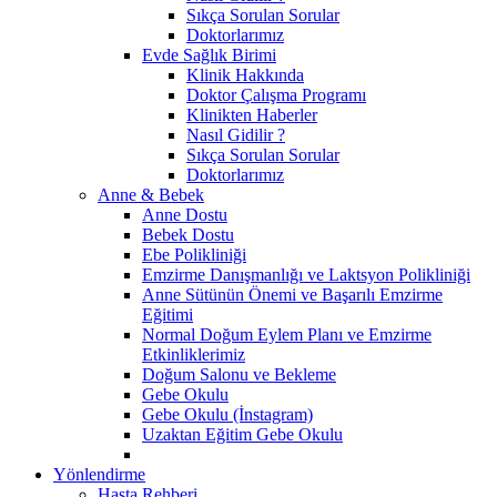
Sıkça Sorulan Sorular
Doktorlarımız
Evde Sağlık Birimi
Klinik Hakkında
Doktor Çalışma Programı
Klinikten Haberler
Nasıl Gidilir ?
Sıkça Sorulan Sorular
Doktorlarımız
Anne & Bebek
Anne Dostu
Bebek Dostu
Ebe Polikliniği
Emzirme Danışmanlığı ve Laktsyon Polikliniği
Anne Sütünün Önemi ve Başarılı Emzirme
Eğitimi
Normal Doğum Eylem Planı ve Emzirme
Etkinliklerimiz
Doğum Salonu ve Bekleme
Gebe Okulu
Gebe Okulu (İnstagram)
Uzaktan Eğitim Gebe Okulu
Yönlendirme
Hasta Rehberi