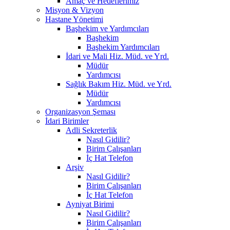
Amaç ve Hedeflerimiz
Misyon & Vizyon
Hastane Yönetimi
Başhekim ve Yardımcıları
Başhekim
Başhekim Yardımcıları
İdari ve Mali Hiz. Müd. ve Yrd.
Müdür
Yardımcısı
Sağlık Bakım Hiz. Müd. ve Yrd.
Müdür
Yardımcısı
Organizasyon Şeması
İdari Birimler
Adli Sekreterlik
Nasıl Gidilir?
Birim Çalışanları
İç Hat Telefon
Arşiv
Nasıl Gidilir?
Birim Çalışanları
İç Hat Telefon
Ayniyat Birimi
Nasıl Gidilir?
Birim Çalışanları