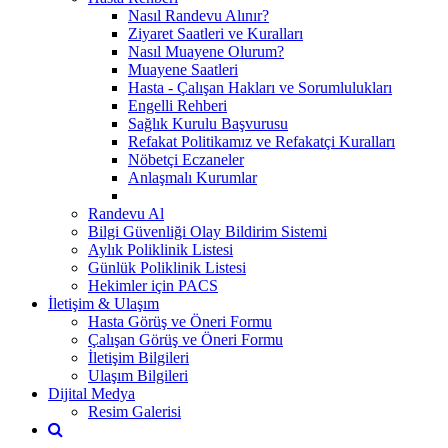
Nasıl Randevu Alınır?
Ziyaret Saatleri ve Kuralları
Nasıl Muayene Olurum?
Muayene Saatleri
Hasta - Çalışan Hakları ve Sorumlulukları
Engelli Rehberi
Sağlık Kurulu Başvurusu
Refakat Politikamız ve Refakatçi Kuralları
Nöbetçi Eczaneler
Anlaşmalı Kurumlar
Randevu Al
Bilgi Güvenliği Olay Bildirim Sistemi
Aylık Poliklinik Listesi
Günlük Poliklinik Listesi
Hekimler için PACS
İletişim & Ulaşım
Hasta Görüş ve Öneri Formu
Çalışan Görüş ve Öneri Formu
İletişim Bilgileri
Ulaşım Bilgileri
Dijital Medya
Resim Galerisi