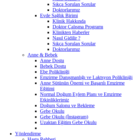
Sıkça Sorulan Sorular
Doktorlarımız
Evde Sağlık Birimi
Klinik Hakkında
Doktor Çalışma Programı
Klinikten Haberler
Nasıl Gidilir ?
Sıkça Sorulan Sorular
Doktorlarımız
Anne & Bebek
Anne Dostu
Bebek Dostu
Ebe Polikliniği
Emzirme Danışmanlığı ve Laktsyon Polikliniği
Anne Sütünün Önemi ve Başarılı Emzirme
Eğitimi
Normal Doğum Eylem Planı ve Emzirme
Etkinliklerimiz
Doğum Salonu ve Bekleme
Gebe Okulu
Gebe Okulu (İnstagram)
Uzaktan Eğitim Gebe Okulu
Yönlendirme
Hasta Rehberi