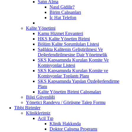
Satın Alma
Nasıl Gidilir?
Birim Çalışanları
İç Hat Telefon
Kalite Yönetimi
Kamu Hizmet Envanteri
HKS Kalite Yönetim Birimi
Bölüm Kalite Sorumluları Listesi
Sağlıkta Kalitenin Geliştirilmesi Ve
Değerlendirilmesine Dair Yönetmelik
SKS Kapsamında Kurulan Komite Ve
Komisyonlar Listesi
SKS Kapsamında Kurulan Komite ve
Komisyonlar Toplantı Planı
SKS Kapsamında Yapılan Özdeğerlendirme
Planı
Kalite Yönetim Birimi Çalışmaları
Bilgi Güvenliği
Yönetici Randevu / Görüşme Talep Formu
Tibbi Birimler
Kliniklerimiz
Acil Tıp
Klinik Hakkında
Doktor Çalışma Programı