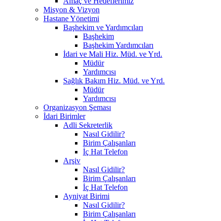
Amaç ve Hedeflerimiz
Misyon & Vizyon
Hastane Yönetimi
Başhekim ve Yardımcıları
Başhekim
Başhekim Yardımcıları
İdari ve Mali Hiz. Müd. ve Yrd.
Müdür
Yardımcısı
Sağlık Bakım Hiz. Müd. ve Yrd.
Müdür
Yardımcısı
Organizasyon Şeması
İdari Birimler
Adli Sekreterlik
Nasıl Gidilir?
Birim Çalışanları
İç Hat Telefon
Arşiv
Nasıl Gidilir?
Birim Çalışanları
İç Hat Telefon
Ayniyat Birimi
Nasıl Gidilir?
Birim Çalışanları