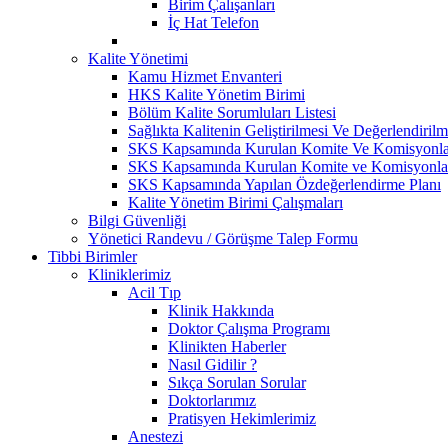
Birim Çalışanları
İç Hat Telefon
Kalite Yönetimi
Kamu Hizmet Envanteri
HKS Kalite Yönetim Birimi
Bölüm Kalite Sorumluları Listesi
Sağlıkta Kalitenin Geliştirilmesi Ve Değerlendiri
SKS Kapsamında Kurulan Komite Ve Komisyonlar
SKS Kapsamında Kurulan Komite ve Komisyonlar 
SKS Kapsamında Yapılan Özdeğerlendirme Planı
Kalite Yönetim Birimi Çalışmaları
Bilgi Güvenliği
Yönetici Randevu / Görüşme Talep Formu
Tibbi Birimler
Kliniklerimiz
Acil Tıp
Klinik Hakkında
Doktor Çalışma Programı
Klinikten Haberler
Nasıl Gidilir ?
Sıkça Sorulan Sorular
Doktorlarımız
Pratisyen Hekimlerimiz
Anestezi