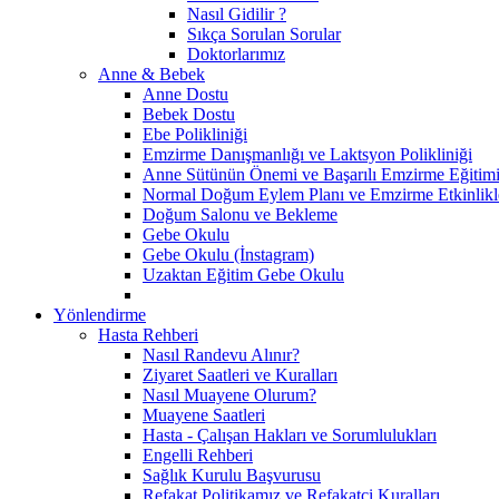
Nasıl Gidilir ?
Sıkça Sorulan Sorular
Doktorlarımız
Anne & Bebek
Anne Dostu
Bebek Dostu
Ebe Polikliniği
Emzirme Danışmanlığı ve Laktsyon Polikliniği
Anne Sütünün Önemi ve Başarılı Emzirme Eğitim
Normal Doğum Eylem Planı ve Emzirme Etkinlikl
Doğum Salonu ve Bekleme
Gebe Okulu
Gebe Okulu (İnstagram)
Uzaktan Eğitim Gebe Okulu
Yönlendirme
Hasta Rehberi
Nasıl Randevu Alınır?
Ziyaret Saatleri ve Kuralları
Nasıl Muayene Olurum?
Muayene Saatleri
Hasta - Çalışan Hakları ve Sorumlulukları
Engelli Rehberi
Sağlık Kurulu Başvurusu
Refakat Politikamız ve Refakatçi Kuralları