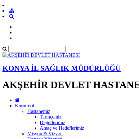
KONYA İL SAĞLIK MÜDÜRLÜĞÜ
AKŞEHİR DEVLET HASTANE
Kurumsal
Hastanemiz
Tarihçemiz
Değerlerimiz
Amaç ve Hedeflerimiz
Misyon & Vizyon