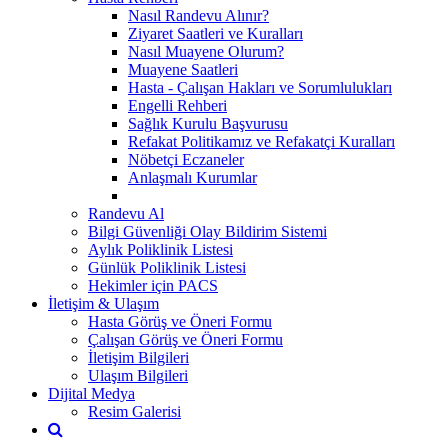
Nasıl Randevu Alınır?
Ziyaret Saatleri ve Kuralları
Nasıl Muayene Olurum?
Muayene Saatleri
Hasta - Çalışan Hakları ve Sorumlulukları
Engelli Rehberi
Sağlık Kurulu Başvurusu
Refakat Politikamız ve Refakatçi Kuralları
Nöbetçi Eczaneler
Anlaşmalı Kurumlar
Randevu Al
Bilgi Güvenliği Olay Bildirim Sistemi
Aylık Poliklinik Listesi
Günlük Poliklinik Listesi
Hekimler için PACS
İletişim & Ulaşım
Hasta Görüş ve Öneri Formu
Çalışan Görüş ve Öneri Formu
İletişim Bilgileri
Ulaşım Bilgileri
Dijital Medya
Resim Galerisi