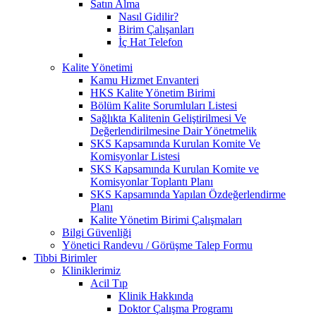
Satın Alma
Nasıl Gidilir?
Birim Çalışanları
İç Hat Telefon
Kalite Yönetimi
Kamu Hizmet Envanteri
HKS Kalite Yönetim Birimi
Bölüm Kalite Sorumluları Listesi
Sağlıkta Kalitenin Geliştirilmesi Ve
Değerlendirilmesine Dair Yönetmelik
SKS Kapsamında Kurulan Komite Ve
Komisyonlar Listesi
SKS Kapsamında Kurulan Komite ve
Komisyonlar Toplantı Planı
SKS Kapsamında Yapılan Özdeğerlendirme
Planı
Kalite Yönetim Birimi Çalışmaları
Bilgi Güvenliği
Yönetici Randevu / Görüşme Talep Formu
Tibbi Birimler
Kliniklerimiz
Acil Tıp
Klinik Hakkında
Doktor Çalışma Programı