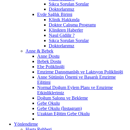
Sıkça Sorulan Sorular
Doktorlarımız
Evde Sağlık Birimi
Klinik Hakkında
Doktor Çalışma Programı
Klinikten Haberler
Nasıl Gidilir ?
Sıkça Sorulan Sorular
Doktorlarımız
Anne & Bebek
Anne Dostu
Bebek Dostu
Ebe Polikliniği
Emzirme Danışmanlığı ve Laktsyon Polikliniği
Anne Sütünün Önemi ve Başarılı Emzirme
Eğitimi
Normal Doğum Eylem Planı ve Emzirme
Etkinliklerimiz
Doğum Salonu ve Bekleme
Gebe Okulu
Gebe Okulu (İnstagram)
Uzaktan Eğitim Gebe Okulu
Yönlendirme
Hasta Rehberi