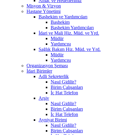
Amaç ve Hedeflerimiz
Misyon & Vizyon
Hastane Yönetimi
Başhekim ve Yardımcıları
Başhekim
Başhekim Yardımcıları
İdari ve Mali Hiz. Müd. ve Yrd.
Müdür
Yardımcısı
Sağlık Bakım Hiz. Müd. ve Yrd.
Müdür
Yardımcısı
Organizasyon Şeması
İdari Birimler
Adli Sekreterlik
Nasıl Gidilir?
Birim Çalışanları
İç Hat Telefon
Arşiv
Nasıl Gidilir?
Birim Çalışanları
İç Hat Telefon
Ayniyat Birimi
Nasıl Gidilir?
Birim Çalışanları